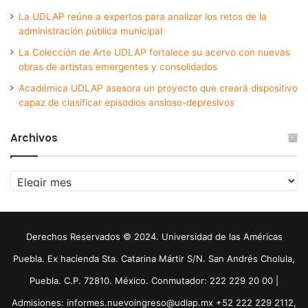
La UDLAP reúne a expertos para analizar los retos de la
administración pública municipal
La Colección de Arte UDLAP fortalece su acervo con nuevas
obras de artistas emergentes y consolidados
Académica UDLAP asesora un proyecto que creará dispositivo
capaz de clasificar episodios ansioso-depresivos
Archivos
Archivos
Derechos Reservados © 2024. Universidad de las Américas
Puebla. Ex hacienda Sta. Catarina Mártir S/N. San Andrés Cholula,
Puebla. C.P. 72810. México. Conmutador: 222 229 20 00 |
Admisiones: informes.nuevoingreso@udlap.mx +52 222 229 2112,