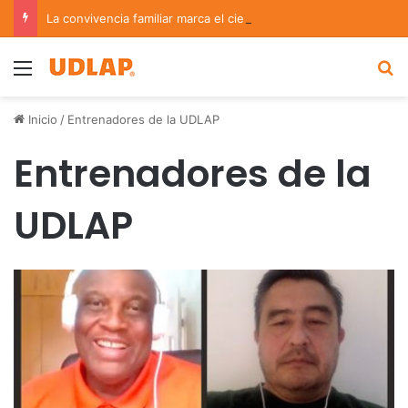
La convivencia familiar marca el cierre del Curso de Verano de Escuelas Aztecas
Menu
B
Inicio
/
Entrenadores de la UDLAP
Entrenadores de la
UDLAP