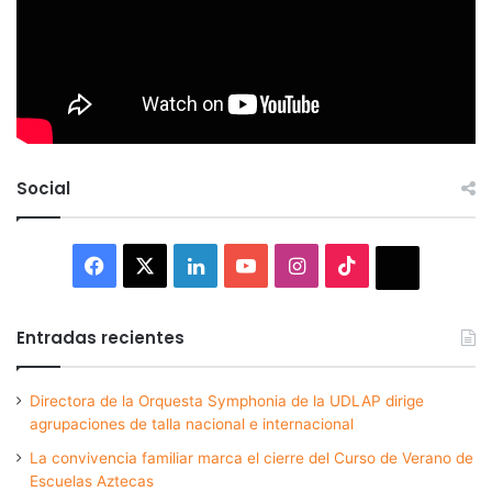
Social
Facebook
X
LinkedIn
YouTube
Instagram
TikTok
Thread
Entradas recientes
Directora de la Orquesta Symphonia de la UDLAP dirige
agrupaciones de talla nacional e internacional
La convivencia familiar marca el cierre del Curso de Verano de
Escuelas Aztecas