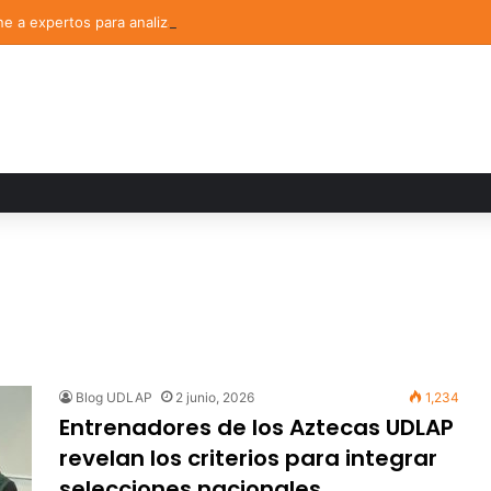
 a expertos para analizar los retos de la administración pública munici
Blog UDLAP
2 junio, 2026
1,234
Entrenadores de los Aztecas UDLAP
revelan los criterios para integrar
selecciones nacionales