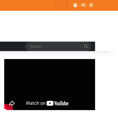
Log In
Random Article
Sidebar
pal
Buscar