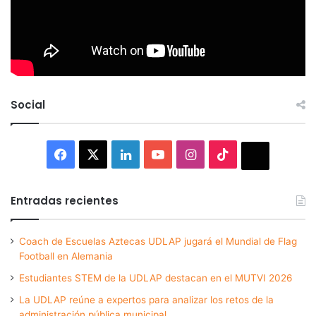
Social
Facebook
X
LinkedIn
YouTube
Instagram
TikTok
Thread
Entradas recientes
Coach de Escuelas Aztecas UDLAP jugará el Mundial de Flag
Football en Alemania
Estudiantes STEM de la UDLAP destacan en el MUTVI 2026
La UDLAP reúne a expertos para analizar los retos de la
administración pública municipal