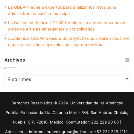
La UDLAP reúne a expertos para analizar los retos de la
administración pública municipal
La Colección de Arte UDLAP fortalece su acervo con nuevas
obras de artistas emergentes y consolidados
Académica UDLAP asesora un proyecto que creará dispositivo
capaz de clasificar episodios ansioso-depresivos
Archivos
Archivos
Derechos Reservados © 2024. Universidad de las Américas
Puebla. Ex hacienda Sta. Catarina Mártir S/N. San Andrés Cholula,
Puebla. C.P. 72810. México. Conmutador: 222 229 20 00 |
Admisiones: informes.nuevoingreso@udlap.mx +52 222 229 2112,