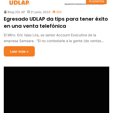
Academia
Blog UDLAP
21 junio, 2023
959
Egresado UDLAP da tips para tener éxito
en una venta telefónica
El Mtro. Eric Islas Lira, es senior Account Executive de la
empresa Samsara. “El no contestarle a la gente (de ventas…
Leer más »