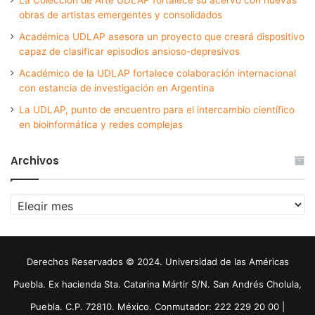
obras de artistas emergentes y consolidados
Académica UDLAP asesora un proyecto que creará dispositivo
capaz de clasificar episodios ansioso-depresivos
Académico de la UDLAP fortalece colaboración internacional
con estancia de investigación en Argentina
La UDLAP, punto de encuentro para el intercambio científico
en bioinformática y redes complejas
Archivos
Archivos
Derechos Reservados © 2024. Universidad de las Américas
Puebla. Ex hacienda Sta. Catarina Mártir S/N. San Andrés Cholula,
Puebla. C.P. 72810. México. Conmutador: 222 229 20 00 |