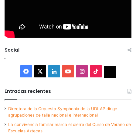
Social
Facebook
X
LinkedIn
YouTube
Instagram
TikTok
Thread
Entradas recientes
Directora de la Orquesta Symphonia de la UDLAP dirige
agrupaciones de talla nacional e internacional
La convivencia familiar marca el cierre del Curso de Verano de
Escuelas Aztecas