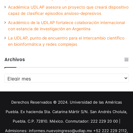
Académica UDLAP asesora un proyecto que creará dispositivo
capaz de clasificar episodios ansioso-depresivos
Académico de la UDLAP fortalece colaboración internacional
con estancia de investigación en Argentina
La UDLAP, punto de encuentro para el intercambio científico
en bioinformática y redes complejas
Archivos
Archivos
Derechos Reservados © 2024. Universidad de las Américas
Puebla. Ex hacienda Sta. Catarina Mártir S/N. San Andrés Cholula,
Puebla. C.P. 72810. México. Conmutador: 222 229 20 00 |
Admisiones: informes.nuevoingreso@udlap.mx +52 222 229 2112,