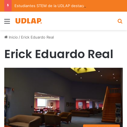
Estudiantes STEM de la UDLAP destacan en el MUTVI 2026
Menu
B
Inicio
/
Erick Eduardo Real
Erick Eduardo Real