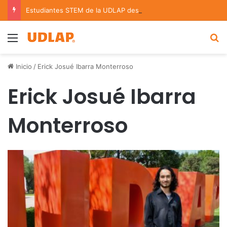
Estudiantes STEM de la UDLAP destacan en el MUTVI 2026
Menu
B
Inicio
/
Erick Josué Ibarra Monterroso
Erick Josué Ibarra
Monterroso