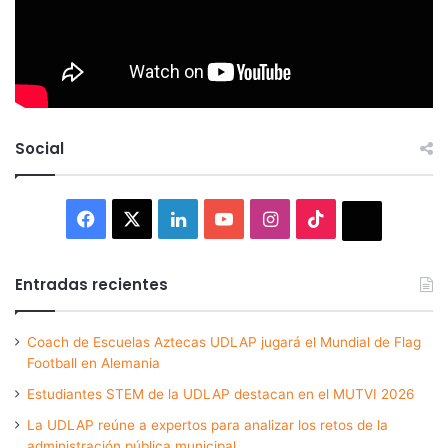
Social
Facebook
X
LinkedIn
YouTube
Instagram
TikTok
Thread
Entradas recientes
Coach de Escuelas Aztecas UDLAP jugará el Mundial de Flag
Football en Alemania
Estudiantes STEM de la UDLAP destacan en el MUTVI 2026
La UDLAP reúne a expertos para analizar los retos de la
administración pública municipal