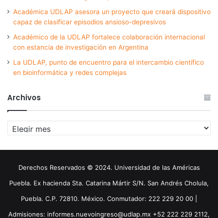
Académica UDLAP asesora un proyecto que creará dispositivo
capaz de clasificar episodios ansioso-depresivos
Académico de la UDLAP fortalece colaboración internacional
con estancia de investigación en Argentina
La UDLAP, punto de encuentro para el intercambio científico
en bioinformática y redes complejas
Archivos
Archivos
Derechos Reservados © 2024. Universidad de las Américas
Puebla. Ex hacienda Sta. Catarina Mártir S/N. San Andrés Cholula,
Puebla. C.P. 72810. México. Conmutador: 222 229 20 00 |
Admisiones: informes.nuevoingreso@udlap.mx +52 222 229 2112,