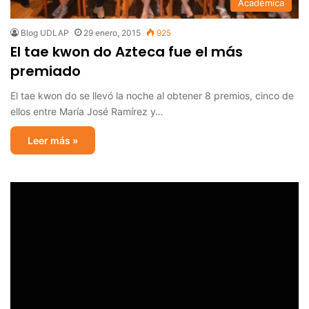
Académica
Blog UDLAP
29 enero, 2015
925
El tae kwon do Azteca fue el más
premiado
El tae kwon do se llevó la noche al obtener 8 premios, cinco de
ellos entre María José Ramírez y…
Leer más »