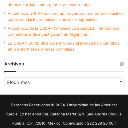
obras de artistas emergentes y consolidados
Académica UDLAP asesora un proyecto que creará dispositivo
capaz de clasificar episodios ansioso-depresivos
Académico de la UDLAP fortalece colaboración internacional
con estancia de investigación en Argentina
La UDLAP, punto de encuentro para el intercambio científico
en bioinformática y redes complejas
Archivos
Archivos
Derechos Reservados © 2024. Universidad de las Américas
Puebla. Ex hacienda Sta. Catarina Mártir S/N. San Andrés Cholula,
Puebla. C.P. 72810. México. Conmutador: 222 229 20 00 |