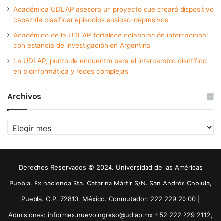
Académica UDLAP asesora un proyecto que creará dispositivo
capaz de clasificar episodios ansioso-depresivos
Académico de la UDLAP fortalece colaboración internacional
con estancia de investigación en Argentina
La UDLAP, punto de encuentro para el intercambio científico
en bioinformática y redes complejas
Archivos
Archivos
Derechos Reservados © 2024. Universidad de las Américas
Puebla. Ex hacienda Sta. Catarina Mártir S/N. San Andrés Cholula,
Puebla. C.P. 72810. México. Conmutador: 222 229 20 00 |
Admisiones: informes.nuevoingreso@udlap.mx +52 222 229 2112,