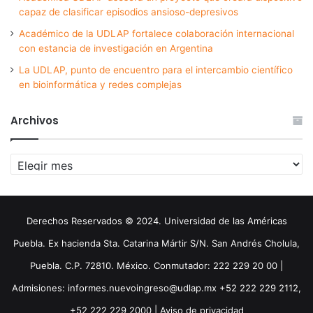
capaz de clasificar episodios ansioso-depresivos
Académico de la UDLAP fortalece colaboración internacional
con estancia de investigación en Argentina
La UDLAP, punto de encuentro para el intercambio científico
en bioinformática y redes complejas
Archivos
Archivos
Derechos Reservados © 2024. Universidad de las Américas
Puebla. Ex hacienda Sta. Catarina Mártir S/N. San Andrés Cholula,
Puebla. C.P. 72810. México. Conmutador: 222 229 20 00 |
Admisiones: informes.nuevoingreso@udlap.mx +52 222 229 2112,
+52 222 229 2000 |
Aviso de privacidad