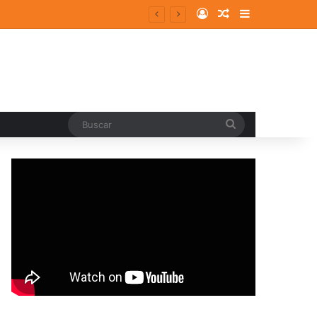
Log In
Random Article
Sidebar
episodios ansioso-depresivos
Buscar