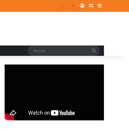
Log In
Random Article
Sidebar
Buscar