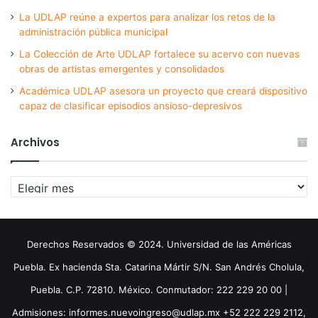
La UDLAP reúne a expertos para analizar los retos de la
administración pública municipal
La Colección de Arte UDLAP fortalece su acervo con nuevas
obras de artistas emergentes y consolidados
Académica UDLAP asesora un proyecto que creará dispositivo
capaz de clasificar episodios ansioso-depresivos
Archivos
Archivos
Derechos Reservados © 2024. Universidad de las Américas
Puebla. Ex hacienda Sta. Catarina Mártir S/N. San Andrés Cholula,
Puebla. C.P. 72810. México. Conmutador: 222 229 20 00 |
Admisiones: informes.nuevoingreso@udlap.mx +52 222 229 2112,