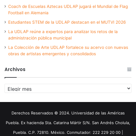
Coach de Escuelas Aztecas UDLAP jugará el Mundial de Flag
Football en Alemania
Estudiantes STEM de la UDLAP destacan en el MUTVI 2026
La UDLAP reúne a expertos para analizar los retos de la
administración pública municipal
La Colección de Arte UDLAP fortalece su acervo con nuevas
obras de artistas emergentes y consolidados
Archivos
Archivos
Derechos Reservados © 2024. Universidad de las Américas
Puebla. Ex hacienda Sta. Catarina Mártir S/N. San Andrés Cholula,
Puebla. C.P. 72810. México. Conmutador: 222 229 20 00 |