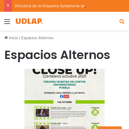
Directora de la Orquesta Symphonia de la UDLAP dirige agrupaciones de talla nacional e internacional
Menu
B
Inicio
/
Espacios Alternos
Espacios Alternos