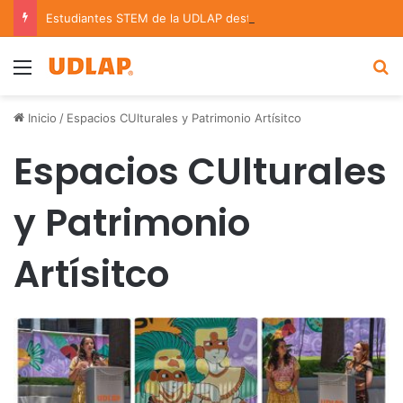
Estudiantes STEM de la UDLAP destacan en el MUTVI 2026
Menu
B
Inicio
/
Espacios CUlturales y Patrimonio Artísitco
Espacios CUlturales
y Patrimonio
Artísitco