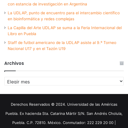
con estancia de investigación en Argentina
La UDLAP, punto de encuentro para el intercambio científico
en bioinformática y redes complejas
La Capilla del Arte UDLAP se suma a la Feria Internacional del
Libro en Puebla
Staff de futbol americano de la UDLAP asiste al 9.º Torneo
Nacional U17 y en el Tazón U19
Archivos
Archivos
Derechos Reservados © 2024. Universidad de las Américas
Puebla. Ex hacienda Sta. Catarina Mártir S/N. San Andrés Cholula,
Puebla. C.P. 72810. México. Conmutador: 222 229 20 00 |