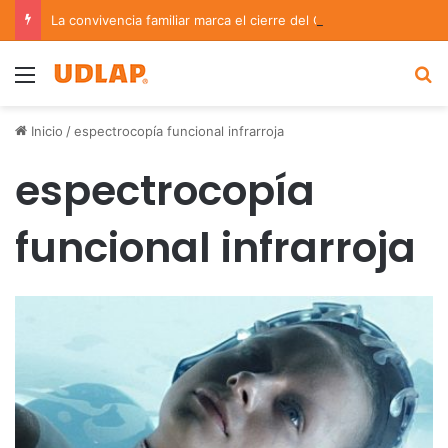
La convivencia familiar marca el cierre del Curso de Verano de Escuelas Aztecas
Menu
B
Inicio
/
espectrocopía funcional infrarroja
espectrocopía
funcional infrarroja