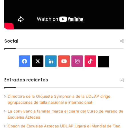
Social
Facebook
X
LinkedIn
YouTube
Instagram
TikTok
Thread
Entradas recientes
Directora de la Orquesta Symphonia de la UDLAP dirige
agrupaciones de talla nacional e internacional
La convivencia familiar marca el cierre del Curso de Verano de
Escuelas Aztecas
Coach de Escuelas Aztecas UDLAP jugará el Mundial de Flag