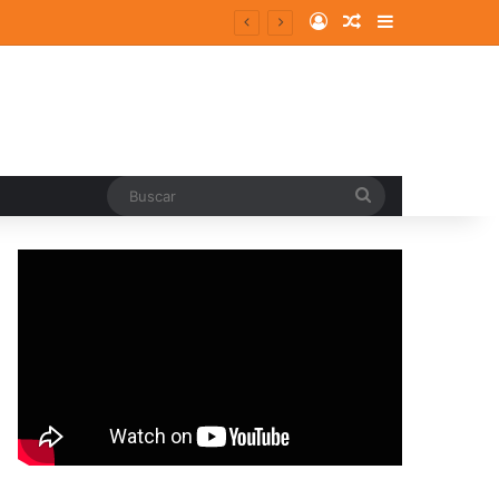
Log In
Random Article
Sidebar
Buscar