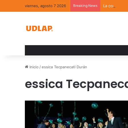
viernes, agosto 7 2026
Breaking News
La convivenci
Inicio
/
essica Tecpanecatl Durán
essica Tecpanec