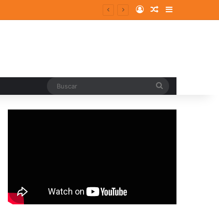
Log In
Random Article
Sidebar
Buscar