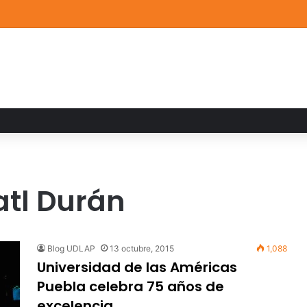
a familiar marca el cierre del Curso de Verano de Escuelas Aztecas
atl Durán
Blog UDLAP
13 octubre, 2015
1,088
Universidad de las Américas
Puebla celebra 75 años de
excelencia