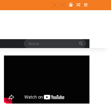
Log In
Random Article
Sidebar
Buscar