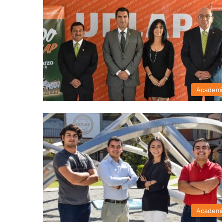
Academ
Academ