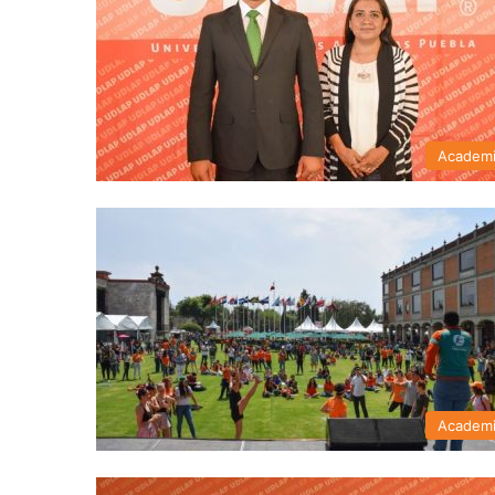
Academ
Academ