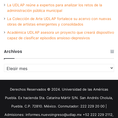
La UDLAP reúne a expertos para analizar los retos de la
administración pública municipal
La Colección de Arte UDLAP fortalece su acervo con nuevas
obras de artistas emergentes y consolidados
Académica UDLAP asesora un proyecto que creará dispositivo
capaz de clasificar episodios ansioso-depresivos
Archivos
Archivos
Derechos Reservados © 2024. Universidad de las Américas
Puebla. Ex hacienda Sta. Catarina Mártir S/N. San Andrés Cholula,
Puebla. C.P. 72810. México. Conmutador: 222 229 20 00 |
Admisiones: informes.nuevoingreso@udlap.mx +52 222 229 2112,