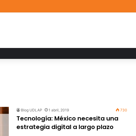
ia familiar marca el cierre del Curso de Verano de Escuelas Aztecas
Blog UDLAP
1 abril, 2019
730
Tecnología: México necesita una
estrategia digital a largo plazo