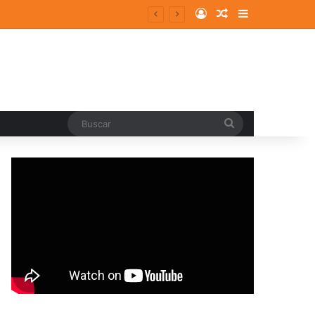
Log In
Random Article
Sidebar
Buscar