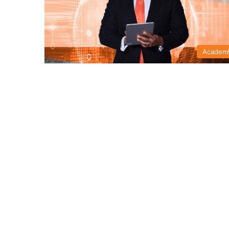
Academ