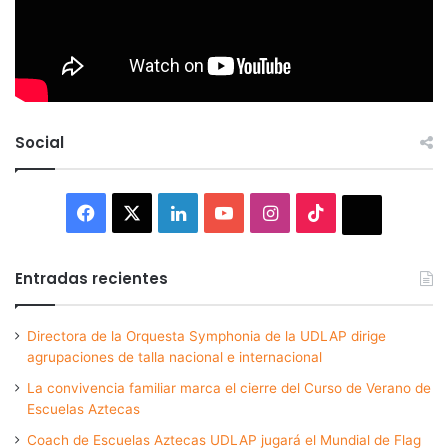
Social
Facebook
X
LinkedIn
YouTube
Instagram
TikTok
Thread
Entradas recientes
Directora de la Orquesta Symphonia de la UDLAP dirige
agrupaciones de talla nacional e internacional
La convivencia familiar marca el cierre del Curso de Verano de
Escuelas Aztecas
Coach de Escuelas Aztecas UDLAP jugará el Mundial de Flag