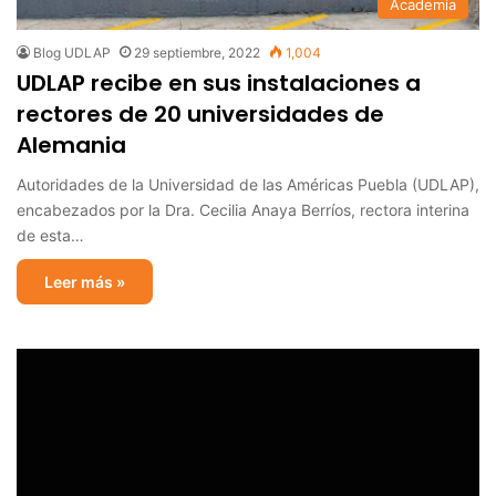
Academia
Blog UDLAP
29 septiembre, 2022
1,004
UDLAP recibe en sus instalaciones a
rectores de 20 universidades de
Alemania
Autoridades de la Universidad de las Américas Puebla (UDLAP),
encabezados por la Dra. Cecilia Anaya Berríos, rectora interina
de esta…
Leer más »