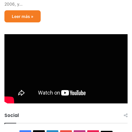
2006, y…
Leer más »
Social