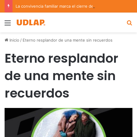
La convivencia familiar marca el cierre del Curso de Verano de Escuelas Aztecas
Menu
B
Inicio
/
Eterno resplandor de una mente sin recuerdos
Eterno resplandor
de una mente sin
recuerdos