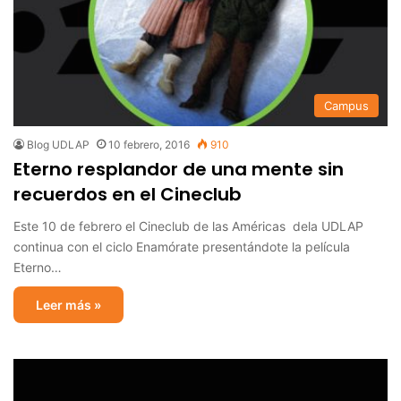
Campus
Blog UDLAP
10 febrero, 2016
910
Eterno resplandor de una mente sin
recuerdos en el Cineclub
Este 10 de febrero el Cineclub de las Américas dela UDLAP
continua con el ciclo Enamórate presentándote la película
Eterno…
Leer más »