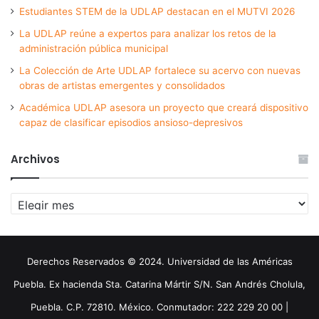
Estudiantes STEM de la UDLAP destacan en el MUTVI 2026
La UDLAP reúne a expertos para analizar los retos de la
administración pública municipal
La Colección de Arte UDLAP fortalece su acervo con nuevas
obras de artistas emergentes y consolidados
Académica UDLAP asesora un proyecto que creará dispositivo
capaz de clasificar episodios ansioso-depresivos
Archivos
Archivos
Derechos Reservados © 2024. Universidad de las Américas
Puebla. Ex hacienda Sta. Catarina Mártir S/N. San Andrés Cholula,
Puebla. C.P. 72810. México. Conmutador: 222 229 20 00 |