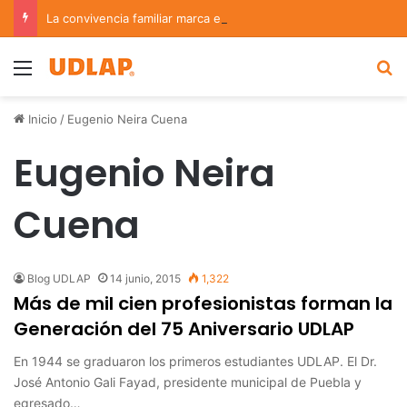
La convivencia familiar marca el cierre del Curso de Verano de Escuelas Aztecas
Menu
B
Inicio
/
Eugenio Neira Cuena
Eugenio Neira
Cuena
Blog UDLAP
14 junio, 2015
1,322
Más de mil cien profesionistas forman la
Generación del 75 Aniversario UDLAP
En 1944 se graduaron los primeros estudiantes UDLAP. El Dr.
José Antonio Gali Fayad, presidente municipal de Puebla y
egresado…