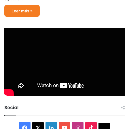
Leer más »
Social
Facebook
X
LinkedIn
YouTube
Instagram
TikTok
Thread