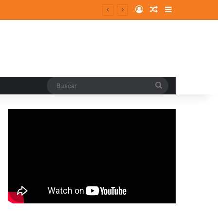
Log In
Random Article
Sidebar
entes y consolidados
Buscar