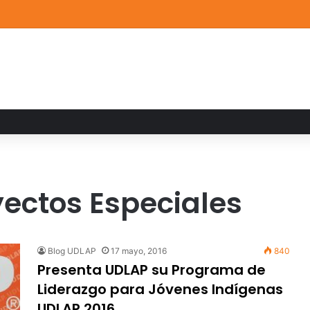
de Arte UDLAP fortalece su acervo con nuevas obras de artistas emerg
yectos Especiales
Blog UDLAP
17 mayo, 2016
840
Presenta UDLAP su Programa de
Liderazgo para Jóvenes Indígenas
UDLAP 2016