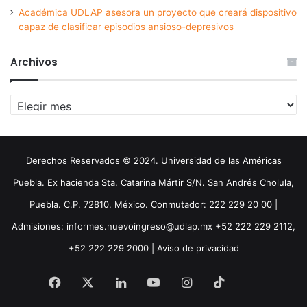
Académica UDLAP asesora un proyecto que creará dispositivo
capaz de clasificar episodios ansioso-depresivos
Archivos
Archivos
Derechos Reservados © 2024. Universidad de las Américas
Puebla. Ex hacienda Sta. Catarina Mártir S/N. San Andrés Cholula,
Puebla. C.P. 72810. México. Conmutador: 222 229 20 00 |
Admisiones: informes.nuevoingreso@udlap.mx +52 222 229 2112,
+52 222 229 2000 |
Aviso de privacidad
Facebook
X
LinkedIn
YouTube
Instagram
TikTok
Threa