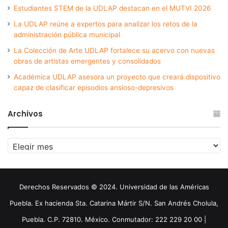
Estudiantes STEM de la UDLAP destacan en el MUTVI 2026
La UDLAP reúne a expertos para analizar los retos de la
administración pública municipal
La Colección de Arte UDLAP fortalece su acervo con nuevas
obras de artistas emergentes y consolidados
Académica UDLAP asesora un proyecto que creará dispositivo
capaz de clasificar episodios ansioso-depresivos
Archivos
Archivos
Derechos Reservados © 2024. Universidad de las Américas
Puebla. Ex hacienda Sta. Catarina Mártir S/N. San Andrés Cholula,
Puebla. C.P. 72810. México. Conmutador: 222 229 20 00 |