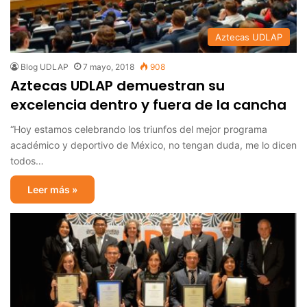
Aztecas UDLAP
Blog UDLAP
7 mayo, 2018
908
Aztecas UDLAP demuestran su
excelencia dentro y fuera de la cancha
“Hoy estamos celebrando los triunfos del mejor programa
académico y deportivo de México, no tengan duda, me lo dicen
todos…
Leer más »