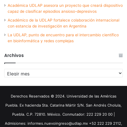
Académica UDLAP asesora un proyecto que creará dispositivo
capaz de clasificar episodios ansioso-depresivos
Académico de la UDLAP fortalece colaboración internacional
con estancia de investigación en Argentina
La UDLAP, punto de encuentro para el intercambio científico
en bioinformática y redes complejas
Archivos
Archivos
Derechos Reservados © 2024. Universidad de las Américas
Puebla. Ex hacienda Sta. Catarina Mártir S/N. San Andrés Cholula,
Puebla. C.P. 72810. México. Conmutador: 222 229 20 00 |
Admisiones: informes.nuevoingreso@udlap.mx +52 222 229 2112,