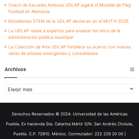
Coach de Escuelas Aztecas UDLAP jugará el Mundial de Flag
Football en Alemania
Estudiantes STEM de la UDLAP destacan en el MUTVI 2026
La UDLAP reúne a expertos para analizar los retos de la
administración pública municipal
La Colección de Arte UDLAP fortalece su acervo con nuevas
obras de artistas emergentes y consolidados
Archivos
Archivos
Derechos Reservados © 2024. Universidad de las Américas
Puebla. Ex hacienda Sta. Catarina Mártir S/N. San Andrés Cholula,
Puebla. C.P. 72810. México. Conmutador: 222 229 20 00 |