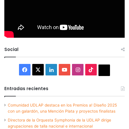
Social
Facebook
X
LinkedIn
YouTube
Instagram
TikTok
Thread
Entradas recientes
Comunidad UDLAP destaca en los Premios a! Diseño 2025
con un galardón, una Mención Plata y proyectos finalistas
Directora de la Orquesta Symphonia de la UDLAP dirige
agrupaciones de talla nacional e internacional