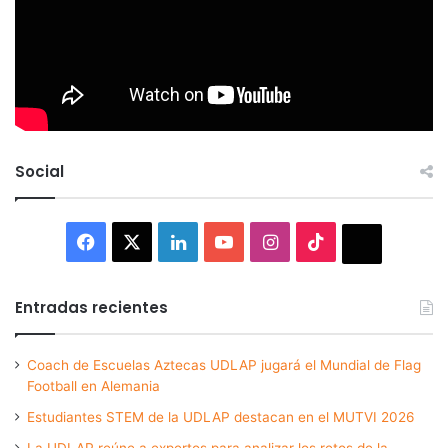
Social
Facebook
X
LinkedIn
YouTube
Instagram
TikTok
Thread
Entradas recientes
Coach de Escuelas Aztecas UDLAP jugará el Mundial de Flag
Football en Alemania
Estudiantes STEM de la UDLAP destacan en el MUTVI 2026
La UDLAP reúne a expertos para analizar los retos de la