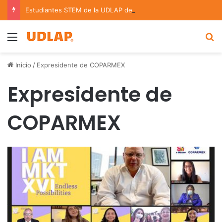
Estudiantes STEM de la UDLAP destacan en el MUTVI 2026
Menu
B
Inicio
/
Expresidente de COPARMEX
Expresidente de
COPARMEX