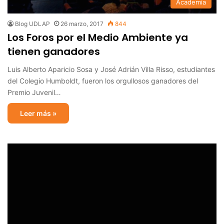
Academia
Blog UDLAP
26 marzo, 2017
844
Los Foros por el Medio Ambiente ya
tienen ganadores
Luis Alberto Aparicio Sosa y José Adrián Villa Risso, estudiantes
del Colegio Humboldt, fueron los orgullosos ganadores del
Premio Juvenil…
Leer más »