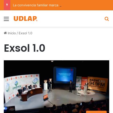
La convivencia familiar marca el cierre del Curso de Verano de Escuelas Aztecas
Menu
B
Inicio
/
Exsol 1.0
Exsol 1.0