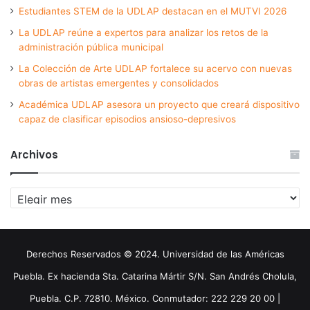
Estudiantes STEM de la UDLAP destacan en el MUTVI 2026
La UDLAP reúne a expertos para analizar los retos de la
administración pública municipal
La Colección de Arte UDLAP fortalece su acervo con nuevas
obras de artistas emergentes y consolidados
Académica UDLAP asesora un proyecto que creará dispositivo
capaz de clasificar episodios ansioso-depresivos
Archivos
Archivos
Derechos Reservados © 2024. Universidad de las Américas
Puebla. Ex hacienda Sta. Catarina Mártir S/N. San Andrés Cholula,
Puebla. C.P. 72810. México. Conmutador: 222 229 20 00 |