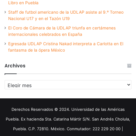
Libro en Puebla
Staff de futbol americano de la UDLAP asiste al 9.º Torneo
Nacional U17 y en el Tazón U19
El Coro de Cámara de la UDLAP triunfa en certámenes
internacionales celebrados en España
Egresada UDLAP Cristina Nakad interpreta a Carlotta en El
fantasma de la ópera México
Archivos
Archivos
Derechos Reservados © 2024. Universidad de las Américas
Puebla. Ex hacienda Sta. Catarina Mártir S/N. San Andrés Cholula,
Puebla. C.P. 72810. México. Conmutador: 222 229 20 00 |