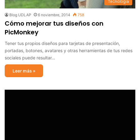
Tecnología
Blog UDLAP
6 noviembre, 2014
758
Cómo mejorar tus diseños con
PicMonkey
Tener tus propios diseños para tarjetas de presentación,
portadas, botones, avatares y otras herramientas de tus redes
sociales puede resultar…
Leer más »