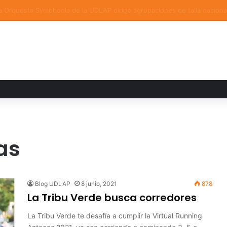
a familiar marca el cierre del Curso de Verano de Escuelas Aztecas
as
Blog UDLAP
8 junio, 2021
878
La Tribu Verde busca corredores
La Tribu Verde te desafía a cumplir la Virtual Running