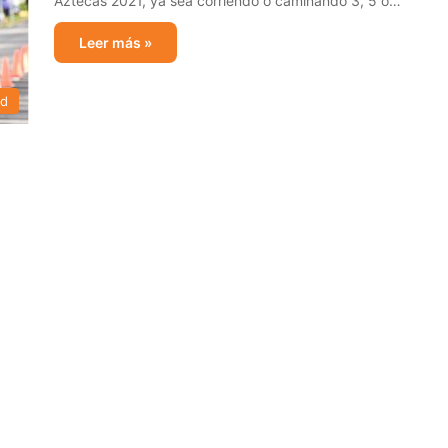
Aztecas 2021, ya sea corriendo o caminando 3, 5 o…
Leer más »
ad