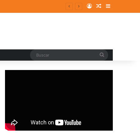
Log In
Random Article
Sidebar
Buscar