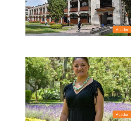
Academ
Academ