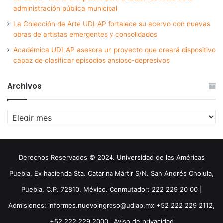
administración pública municipal
La Colección de Arte UDLAP fortalece su acervo con nuevas
obras de artistas emergentes y consolidados
Académica UDLAP asesora un proyecto que creará dispositivo
capaz de clasificar episodios ansioso-depresivos
Archivos
Archivos
Derechos Reservados © 2024. Universidad de las Américas
Puebla. Ex hacienda Sta. Catarina Mártir S/N. San Andrés Cholula,
Puebla. C.P. 72810. México. Conmutador: 222 229 20 00 |
Admisiones: informes.nuevoingreso@udlap.mx +52 222 229 2112,
+52 222 229 2000 |
Aviso de privacidad