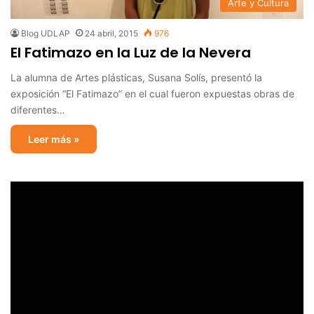
Arte y Cultura
Blog UDLAP
24 abril, 2015
976
El Fatimazo en la Luz de la Nevera
La alumna de Artes plásticas, Susana Solís, presentó la
exposición “El Fatimazo” en el cual fueron expuestas obras de
diferentes…
Leer más »