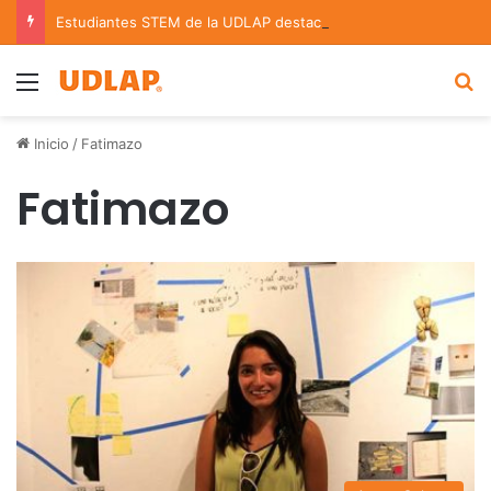
Estudiantes STEM de la UDLAP destacan en el MUTVI 2026
Menu
B
Inicio
/
Fatimazo
Fatimazo