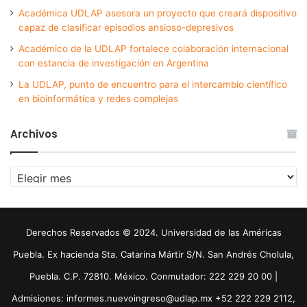
Académica UDLAP asesora un proyecto que creará dispositivo
capaz de clasificar episodios ansioso-depresivos
Académico de la UDLAP fortalece colaboración internacional
con estancia de investigación en Argentina
La UDLAP, punto de encuentro para el intercambio científico
en bioinformática y redes complejas
Archivos
Archivos
Derechos Reservados © 2024. Universidad de las Américas
Puebla. Ex hacienda Sta. Catarina Mártir S/N. San Andrés Cholula,
Puebla. C.P. 72810. México. Conmutador: 222 229 20 00 |
Admisiones: informes.nuevoingreso@udlap.mx +52 222 229 2112,