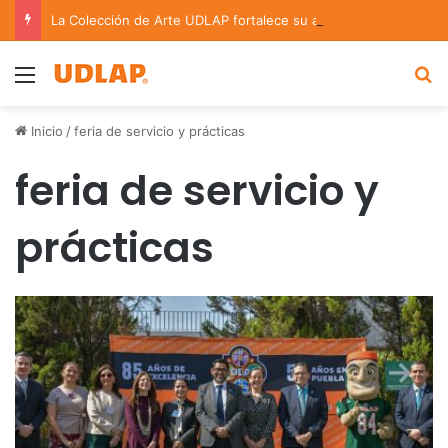
La Colección de Arte UDLAP fortalece su acervo con nuevas obras de artistas emergentes y consolidados
Menu
B
Inicio
/
feria de servicio y prácticas
feria de servicio y
prácticas