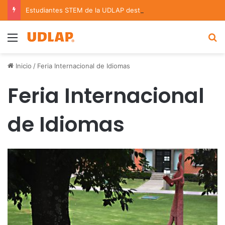
Estudiantes STEM de la UDLAP destacan en el MUTVI 2026
Menu
B
Inicio
/
Feria Internacional de Idiomas
Feria Internacional
de Idiomas