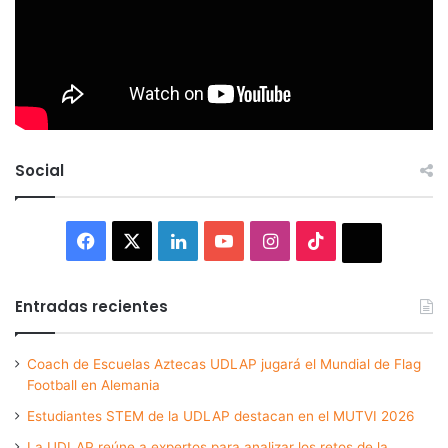
Social
Facebook
X
LinkedIn
YouTube
Instagram
TikTok
Thread
Entradas recientes
Coach de Escuelas Aztecas UDLAP jugará el Mundial de Flag
Football en Alemania
Estudiantes STEM de la UDLAP destacan en el MUTVI 2026
La UDLAP reúne a expertos para analizar los retos de la