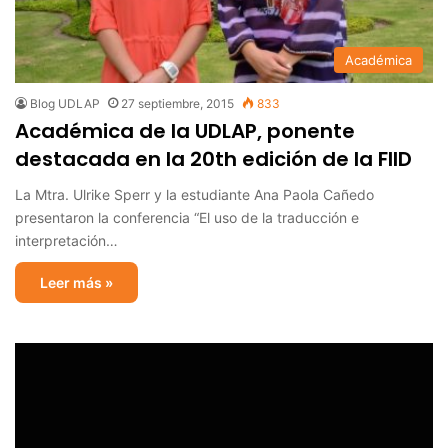
Académica
Blog UDLAP
27 septiembre, 2015
833
Académica de la UDLAP, ponente
destacada en la 20th edición de la FIID
La Mtra. Ulrike Sperr y la estudiante Ana Paola Cañedo
presentaron la conferencia “El uso de la traducción e
interpretación…
Leer más »