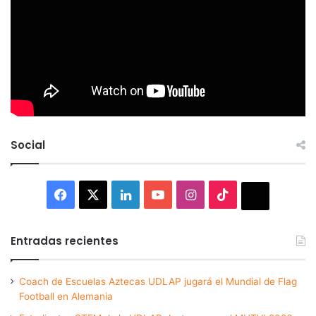
Social
Facebook
X
LinkedIn
YouTube
Instagram
TikTok
Thread
Entradas recientes
Coach de Escuelas Aztecas UDLAP jugará el Mundial de Flag
Football en Alemania