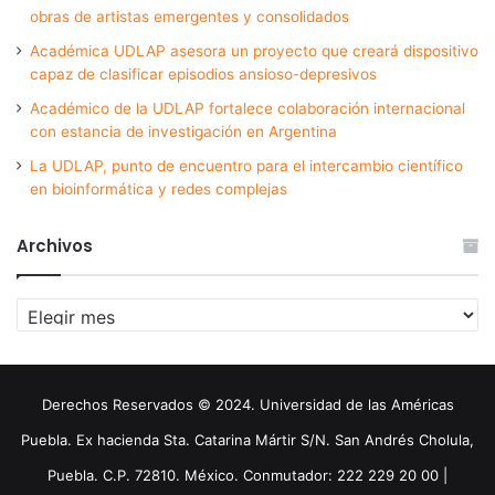
obras de artistas emergentes y consolidados
Académica UDLAP asesora un proyecto que creará dispositivo
capaz de clasificar episodios ansioso-depresivos
Académico de la UDLAP fortalece colaboración internacional
con estancia de investigación en Argentina
La UDLAP, punto de encuentro para el intercambio científico
en bioinformática y redes complejas
Archivos
Archivos
Derechos Reservados © 2024. Universidad de las Américas
Puebla. Ex hacienda Sta. Catarina Mártir S/N. San Andrés Cholula,
Puebla. C.P. 72810. México. Conmutador: 222 229 20 00 |