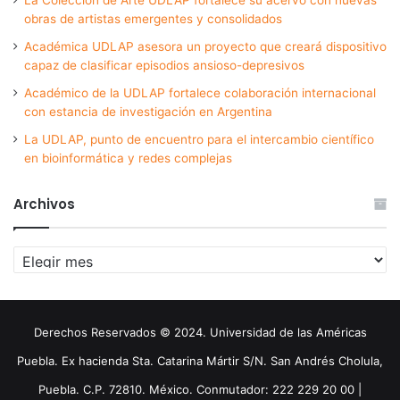
obras de artistas emergentes y consolidados
Académica UDLAP asesora un proyecto que creará dispositivo
capaz de clasificar episodios ansioso-depresivos
Académico de la UDLAP fortalece colaboración internacional
con estancia de investigación en Argentina
La UDLAP, punto de encuentro para el intercambio científico
en bioinformática y redes complejas
Archivos
Archivos
Derechos Reservados © 2024. Universidad de las Américas
Puebla. Ex hacienda Sta. Catarina Mártir S/N. San Andrés Cholula,
Puebla. C.P. 72810. México. Conmutador: 222 229 20 00 |